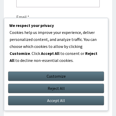
Email
*
We respect your privacy
Cookies help us improve your experience, deliver
personalized content, and analyze traffic. You can
Website
choose which cookies to allow by clicking
Customize
. Click
Accept All
to consent or
Reject
All
to decline non-essential cookies.
Save my name, email, and website in this
browser for the next time I comment.
Customize
Reject All
Accept All