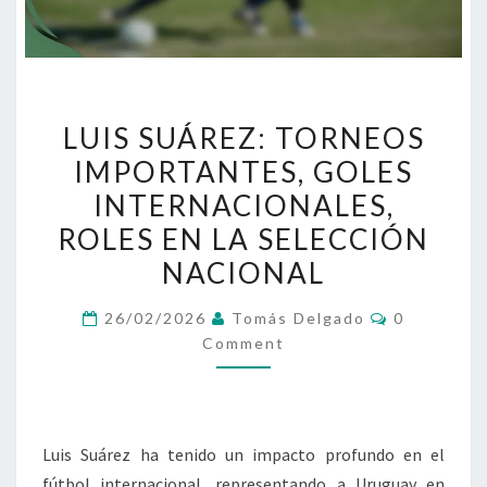
LUIS
LUIS SUÁREZ: TORNEOS
SUÁREZ:
IMPORTANTES, GOLES
TORNEOS
INTERNACIONALES,
IMPORTANTES,
GOLES
ROLES EN LA SELECCIÓN
INTERNACIONALES,
NACIONAL
ROLES
Comments
EN
26/02/2026
Tomás Delgado
0
Comment
LA
SELECCIÓN
NACIONAL
Luis Suárez ha tenido un impacto profundo en el
fútbol internacional, representando a Uruguay en