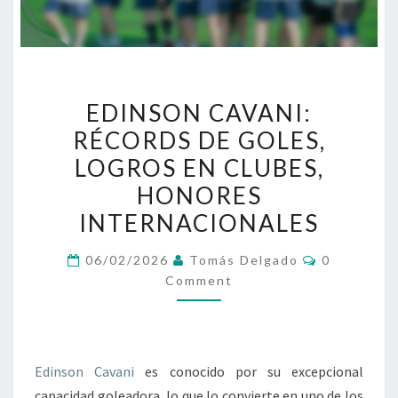
EDINSON
EDINSON CAVANI:
CAVANI:
RÉCORDS DE GOLES,
RÉCORDS
LOGROS EN CLUBES,
DE
GOLES,
HONORES
LOGROS
INTERNACIONALES
EN
Comments
CLUBES,
06/02/2026
Tomás Delgado
0
Comment
HONORES
INTERNACIONALES
Edinson Cavani
es conocido por su excepcional
capacidad goleadora, lo que lo convierte en uno de los