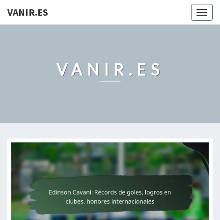
VANIR.ES
Togg
navig
VANIR.ES